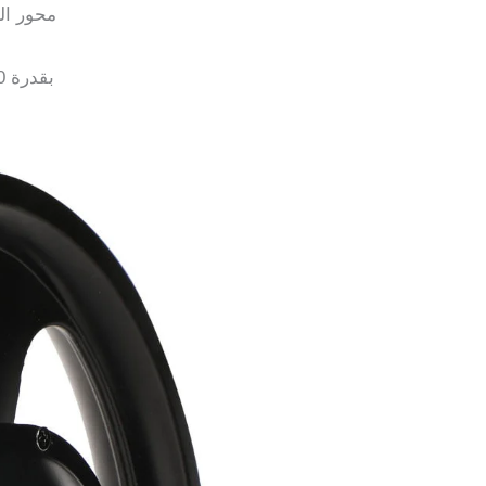
قرص الفرامل 14 بوصة e
محرك دراجة كهربائية مقاس 14 بوصة BLDC بقدرة 250 وات 350 وات