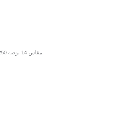
محرك محور العجلة ebike مقاس 14 بوصة 250 وات 350 وات والذي يحظى بشعبية كبيرة في الدراجات الإلكترونية القابلة للطي أو الدراجة الكهربائية.