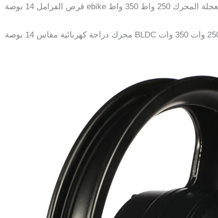
ebik محور العجلة المحرك 250 واط 350 واط