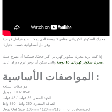
محرك السكوتر الكهربائي مقاس 8 بوصة الذي يمكننا صنع فرامل قرصية
وفرامل أسطوانية حسب اختيارك.
إذا كنت تريد محرك سكوتر كهربائي أكبر حجمًا، فيمكننا أن نقترح عليك
والتي يمكن أن توفر عزم دوران عالي.
محرك سكوتر كهربائي 10 بوصة
المواصفات الأساسية :
مواصفات السلعة
الموديل OH-105-8
الجهد المقدر: 36 فولت / 48 فولت
الطاقة المقدرة: 250 واط - 350 واط
Drop Out Size :135mm / 123mm/113mm or customized