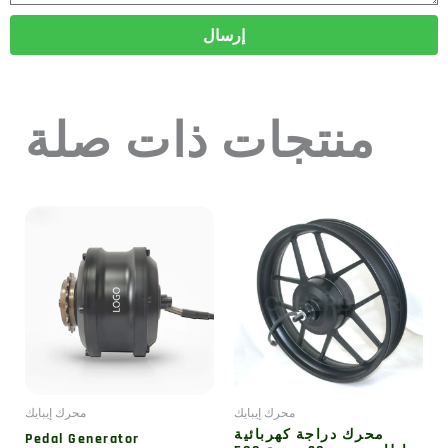
إرسال
منتجات ذات صلة
محرك إيبايك
محرك إيبايك
محرك دراجة كهربائية
Pedal Generator