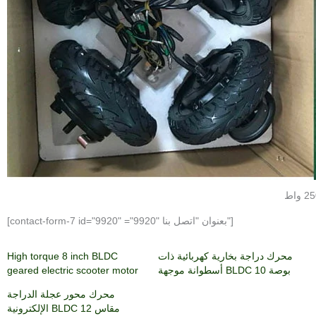
[contact-form-7 id="9920" ="9920" بعنوان "اتصل بنا"]
محرك دراجة بخارية كهربائية ذات
High torque 8 inch BLDC
أسطوانة موجهة BLDC 10 بوصة
geared electric scooter motor
محرك محور عجلة الدراجة
الإلكترونية BLDC مقاس 12