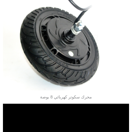
محرك سكوتر كهربائي 8 بوصة