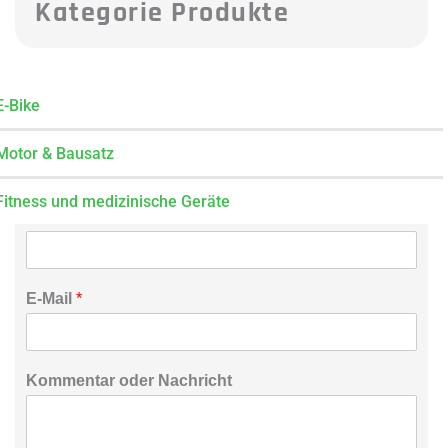
Kategorie Produkte
E-Bike
Jetzt Anfragen
Motor & Bausatz
Fitness und medizinische Geräte
o
Name
*
d
e
r
C
E-Mail
*
o
m
m
e
Kommentar oder Nachricht
n
t
E
m