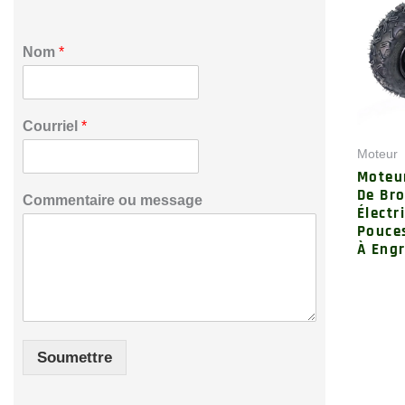
*
Nom
*
C
o
m
m
Courriel
*
e
n
Moteur
t
Moteu
a
De Br
Commentaire ou message
i
Électr
r
Pouce
e
À Eng
M
e
s
s
a
g
Soumettre
e