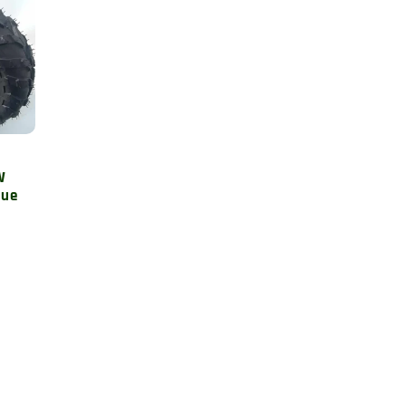
W
que