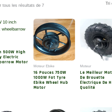
par
r tous les résultats de 7
ordre
chronologique
ch 500W High
y Electric
barrow Motor
Moteur Ebike
Moteur
16 Pouces 750W
Le Meilleur Mo
1000W Fat Tyre
De Brouette
Ebike Wheel Hub
Électrique De 
Motor
Qualité