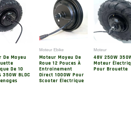
Moteur Ebike
Moteur
r De Moyeu
Moteur Moyeu De
48V 250W 350
ouette
Roue 12 Pouces À
Moteur Électri
ique De 10
Entraînement
Pour Brouette
s 350W BLDC
Direct 1000W Pour
renages
Scooter Électrique