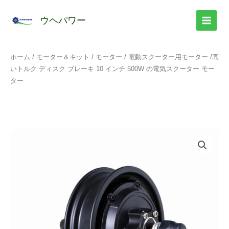
コ
ン
ウヘパワー
テ
ン
ツ
ホーム
/
モーター＆キット
/
モーター
/
電動スクーター用モーター
/高
へ
いトルク ディスク ブレーキ 10 インチ 500W の電気スクーター モー
ス
ター
キ
ッ
プ