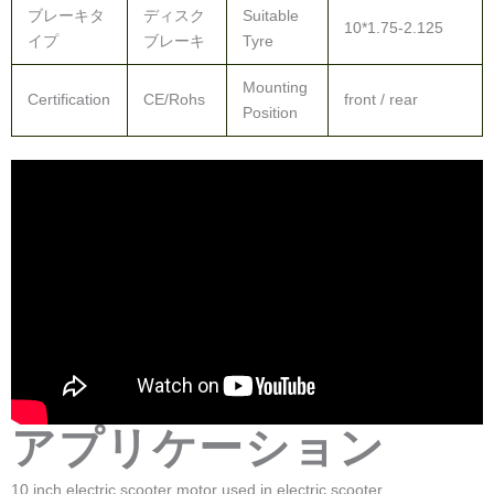
ブレーキタ
ディスク
Suitable
10*1.75-2.125
イプ
ブレーキ
Tyre
Mounting
Certification
CE/Rohs
front / rear
Position
アプリケーション
10 inch electric scooter motor used in electric scooter