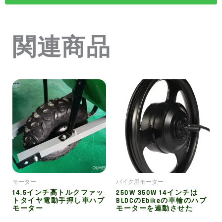
関連商品
モーター
バイク用モーター
14.5インチ高トルクファッ
250W 350W 14インチは
トタイヤ電動手押し車ハブ
BLDCのebikeの車輪のハブ
モーター
モーターを連動させた