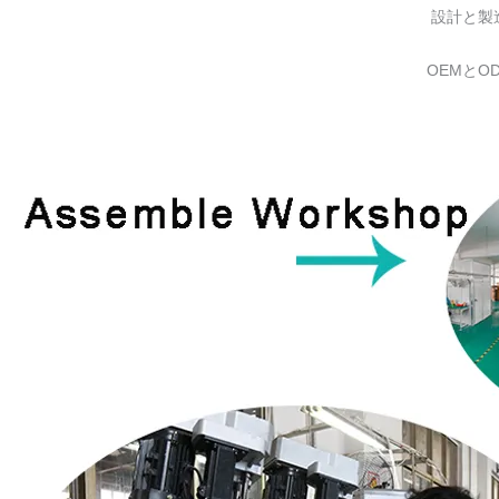
設計と製
OEMとO