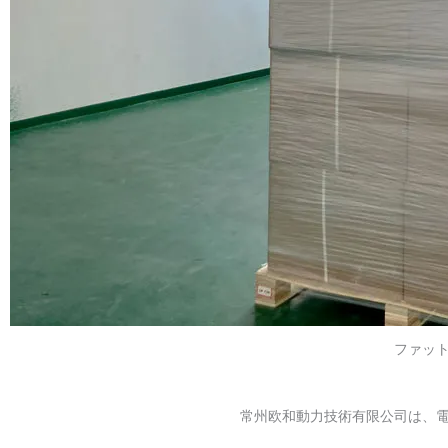
ファッ
常州欧和動力技術有限公司は、