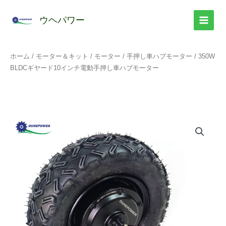
コ
ン
ウヘパワー
テ
ン
ツ
ホーム
/
モーター＆キット
/
モーター
/
手押し車ハブモーター
/ 350W
へ
BLDCギヤード10インチ電動手押し車ハブモーター
ス
キ
ッ
プ