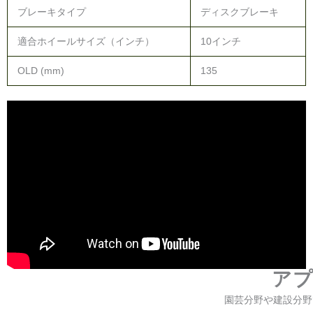
ブレーキタイプ
ディスクブレーキ
適合ホイールサイズ（インチ）
10インチ
OLD (mm)
135
ア
園芸分野や建設分野