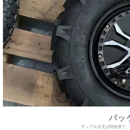
パッ
サンプル注文は特急便で、