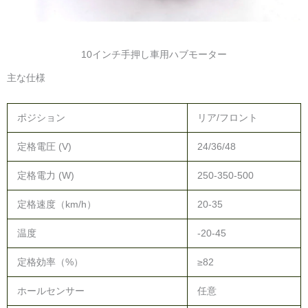
10インチ手押し車用ハブモーター
主な仕様
ポジション
リア/フロント
定格電圧 (V)
24/36/48
定格電力 (W)
250-350-500
定格速度（km/h）
20-35
温度
-20-45
定格効率（%）
≥82
ホールセンサー
任意