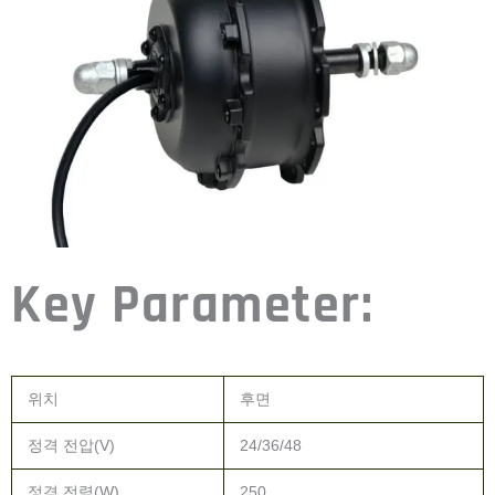
Key Parameter:
위치
후면
정격 전압(V)
24/36/48
정격 전력(W)
250