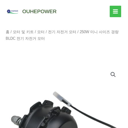
콘
텐
OUHEPOWER
츠
로
건
홈
/
모터 및 키트
/
모터
/
전기 자전거 모터
/ 250W 미니 사이즈 경량
너
BLDC 전기 자전거 모터
뛰
기