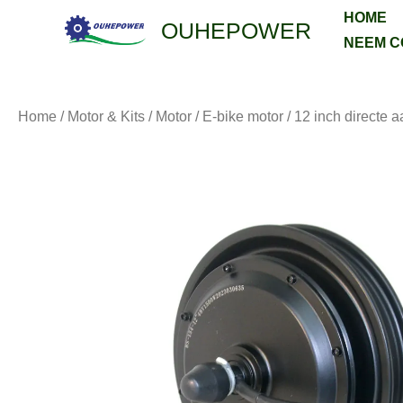
Overslaan
HOME
OUHEPOWER
naar
NEEM C
inhoud
Home
/
Motor & Kits
/
Motor
/
E-bike motor
/ 12 inch directe 