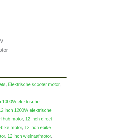
r
0W
otor
ets
,
Elektrische scooter motor
,
h 1000W elektrische
12 inch 1200W elektrische
l hub motor
,
12 inch direct
-bike motor
,
12 inch ebike
tor
,
12 inch wielnaafmotor
,