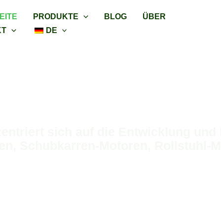
EITE
PRODUKTE
BLOG
ÜBER
KT
DE
 BLDC MOTOR ENTWUR
riert sich auf die Entwicklung und 
ren, Schubkarren-Motoren, Rollstuhl-
s verfügbar
1 Woche Vorlaufzeit für Muster
C Motor R&D