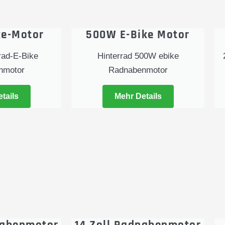
ke-Motor
500W E-Bike Motor
rad-E-Bike
Hinterrad 500W ebike
nmotor
Radnabenmotor
tails
Mehr Details
nabenmotor
14 Zoll Radnabenmotor