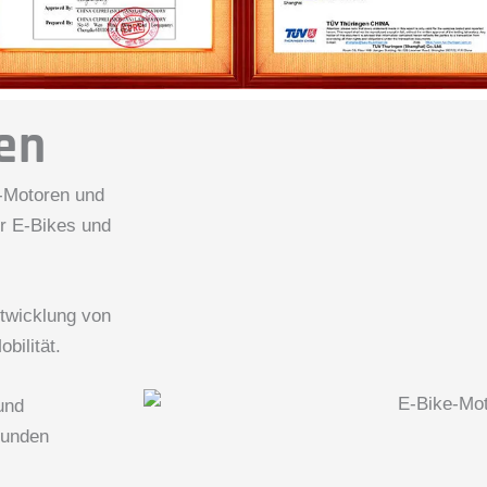
en
-Motoren und
ür E-Bikes und
twicklung von
bilität.
und
Kunden