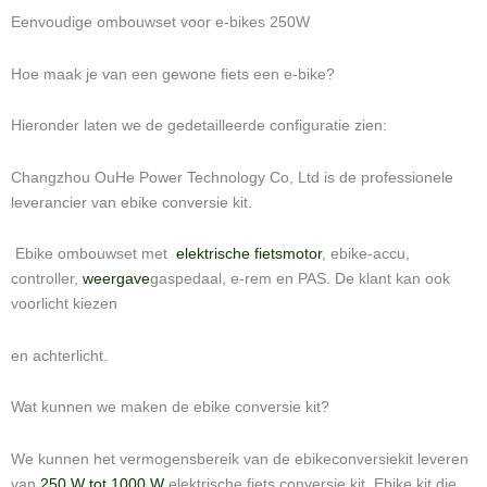
Eenvoudige ombouwset voor e-bikes 250W
Hoe maak je van een gewone fiets een e-bike?
Hieronder laten we de gedetailleerde configuratie zien:
Changzhou OuHe Power Technology Co, Ltd is de professionele
leverancier van ebike conversie kit.
Ebike ombouwset met
elektrische fietsmotor
, ebike-accu,
controller,
weergave
gaspedaal, e-rem en PAS. De klant kan ook
voorlicht kiezen
en achterlicht.
Wat kunnen we maken de ebike conversie kit?
We kunnen het vermogensbereik van de ebikeconversiekit leveren
van
250 W tot 1000 W
elektrische fiets conversie kit, Ebike kit die