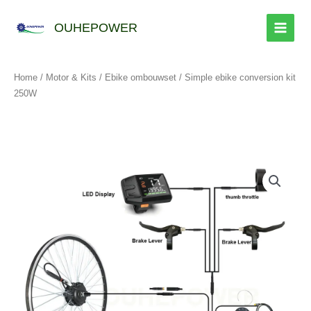
Overslaan
naar
OUHEPOWER
inhoud
Home
/
Motor & Kits
/
Ebike ombouwset
/ Simple ebike conversion kit
250W