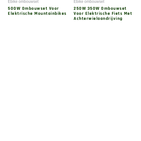
Ebike ombouwset
Ebike ombouwset
500W Ombouwset Voor
250W 350W Ombouwset
Elektrische Mountainbikes
Voor Elektrische Fiets Met
Achterwielaandrijving