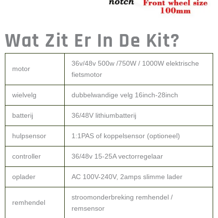
Wat Zit Er In De Kit?
36v/48v 500w /750W / 1000W elektrische
motor
fietsmotor
wielvelg
dubbelwandige velg 16inch-28inch
batterij
36/48V lithiumbatterij
hulpsensor
1:1PAS of koppelsensor (optioneel)
controller
36/48v 15-25A vectorregelaar
oplader
AC 100V-240V, 2amps slimme lader
stroomonderbreking remhendel /
remhendel
remsensor