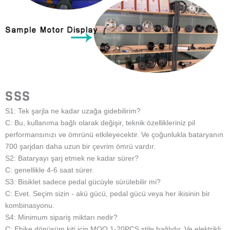
SSS
S1: Tek şarjla ne kadar uzağa gidebilirim?
C: Bu, kullanıma bağlı olarak değişir, teknik özellikleriniz pil
performansınızı ve ömrünü etkileyecektir. Ve çoğunlukla bataryanın
700 şarjdan daha uzun bir çevrim ömrü vardır.
S2: Bataryayı şarj etmek ne kadar sürer?
C: genellikle 4-6 saat sürer.
S3: Bisiklet sadece pedal gücüyle sürülebilir mi?
C: Evet. Seçim sizin - akü gücü, pedal gücü veya her ikisinin bir
kombinasyonu.
S4: Minimum sipariş miktarı nedir?
C: Ebike dönüşüm kiti için MOQ 1-20PCS stile bağlıdır. Ve elektrikli