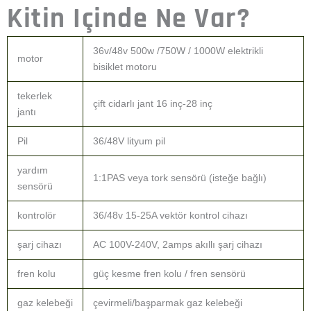
Kitin Içinde Ne Var?
36v/48v 500w /750W / 1000W elektrikli
motor
bisiklet motoru
tekerlek
çift cidarlı jant 16 inç-28 inç
jantı
Pil
36/48V lityum pil
yardım
1:1PAS veya tork sensörü (isteğe bağlı)
sensörü
kontrolör
36/48v 15-25A vektör kontrol cihazı
şarj cihazı
AC 100V-240V, 2amps akıllı şarj cihazı
fren kolu
güç kesme fren kolu / fren sensörü
gaz kelebeği
çevirmeli/başparmak gaz kelebeği