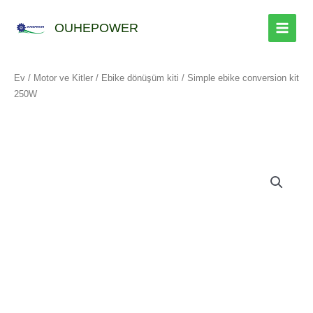
İçeriğe
geç
OUHEPOWER
Ev
/
Motor ve Kitler
/
Ebike dönüşüm kiti
/ Simple ebike conversion kit
250W