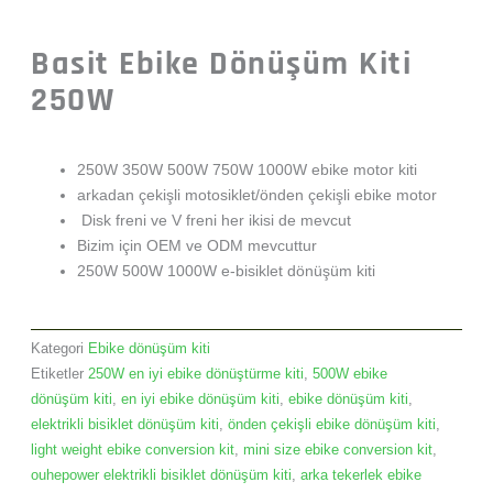
Basit Ebike Dönüşüm Kiti
250W
250W 350W 500W 750W 1000W ebike motor kiti
arkadan çekişli motosiklet/önden çekişli ebike motor
Disk freni ve V freni her ikisi de mevcut
Bizim için OEM ve ODM mevcuttur
250W 500W 1000W e-bisiklet dönüşüm kiti
Kategori
Ebike dönüşüm kiti
Etiketler
250W en iyi ebike dönüştürme kiti
,
500W ebike
dönüşüm kiti
,
en iyi ebike dönüşüm kiti
,
ebike dönüşüm kiti
,
elektrikli bisiklet dönüşüm kiti
,
önden çekişli ebike dönüşüm kiti
,
light weight ebike conversion kit
,
mini size ebike conversion kit
,
ouhepower elektrikli bisiklet dönüşüm kiti
,
arka tekerlek ebike