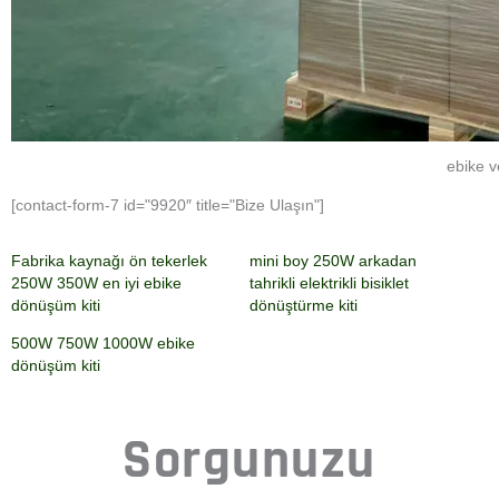
ebike v
[contact-form-7 id="9920″ title="Bize Ulaşın"]
Fabrika kaynağı ön tekerlek
mini boy 250W arkadan
250W 350W en iyi ebike
tahrikli elektrikli bisiklet
dönüşüm kiti
dönüştürme kiti
500W 750W 1000W ebike
dönüşüm kiti
Sorgunuzu