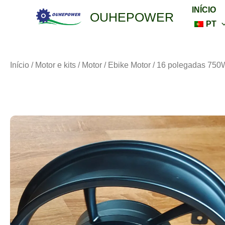
Saltar
INÍCIO
OUHEPOWER
para
PT
o
conteúdo
Início
/
Motor e kits
/
Motor
/
Ebike Motor
/ 16 polegadas 750