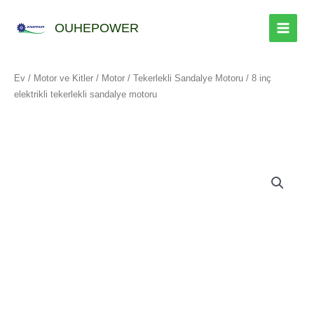
İçeriğe
geç
OUHEPOWER
Ev
/
Motor ve Kitler
/
Motor
/
Tekerlekli Sandalye Motoru
/ 8 inç
elektrikli tekerlekli sandalye motoru