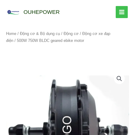
跳
至
OUHEPOWER
内
容
Home
/
Động cơ & Bộ dụng cụ
/
Động cơ
/
Động cơ xe đạp
điện
/ 500W 750W BLDC geared ebike motor