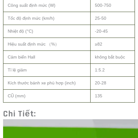
Công suất định mức (W)
500-750
Tốc độ định mức (km/h)
25-50
Nhiệt độ (°C)
-20-45
Hiệu suất định mức （%）
≥82
Cảm biến Hall
không bắt buộc
Tỉ lệ giảm
1:5.2
Kích thước bánh xe phù hợp (inch)
20-28
CŨ (mm)
135
Chi Tiết: