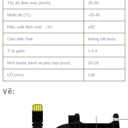
Tốc độ định mức (km/h)
25-50
Nhiệt độ (°C)
-20-45
Hiệu suất định mức （%）
≥82
Cảm biến Hall
không bắt buộc
Tỉ lệ giảm
1:4.4
Kích thước bánh xe phù hợp (inch)
20-28
CŨ (mm)
135
Vẽ: