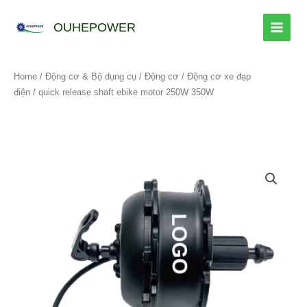
跳
至
OUHEPOWER
内
容
Home
/
Động cơ & Bộ dụng cụ
/
Động cơ
/
Động cơ xe đạp
điện
/ quick release shaft ebike motor 250W 350W