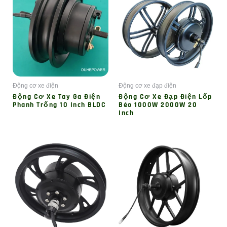
Động cơ xe điện
Động cơ xe đạp điện
Động Cơ Xe Tay Ga Điện
Động Cơ Xe Đạp Điện Lốp
Phanh Trống 10 Inch BLDC
Béo 1000W 2000W 20
Inch