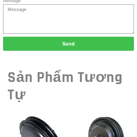
Động cơ
Động cơ xe điện
Động Cơ Xe Đạp Điện Lốp
Phanh Đĩa Mô-Men Xoắn
Béo 500W 750W
Cao Động Cơ Xe Tay Ga
Điện 10 Inch 500W