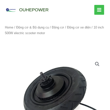
跳
至
OUHEPOWER
内
容
Home
/
Động cơ & Bộ dụng cụ
/
Động cơ
/
Động cơ xe điện
/ 10 inch
500W electric scooter motor