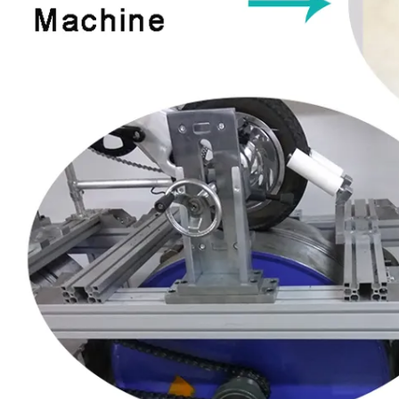
Phanh đĩa mô-men xoắn cao
Động cơ xe tay ga điện phanh
Động cơ xe tay ga điện 10
trống 10 inch BLDC
inch 500W
Động cơ xe máy điện mô-men
xoắn cao 8,5 inch 10 inch
Send Your Inquiry
Tên