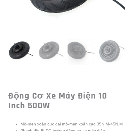
Động Cơ Xe Máy Điện 10
Inch 500W
Mô-men xoắn cực đại mô-men xoắn cao 35N.M-45N.M
Phanh đĩa BLDC hướng động cơ xe máy điện