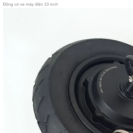
Chức vụ
Phía sau/phía trước
Điện áp định mức (V)
24/36/48
Công suất định mức (W)
250-500
Tốc độ định mức (km/h)
25km/h (tùy chỉnh)
Nhiệt độ (°C)
-20-45
Hiệu suất định mức （%）
≥82
Cảm biến Hall
không bắt buộc
Tỉ lệ giảm
1:4.4
CŨ (mm)
100mm, 120mm