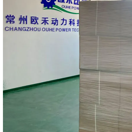
Motor
E-Bike Motor
350W BLDC Getriebemotor
12 Zoll 250W 350W
10 Zoll Elektrische
Getriebe BLDC
Schubkarre Nabenmotor
Radnabenmotor
Motor
Elektro-Roller-Motor
48V 250W 350W Elektro-