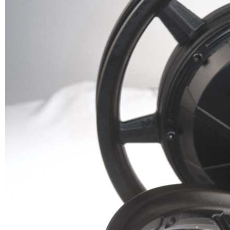
Nennleistung
500 W
Bremse Typ
Scheibenbremse
Ausfallende Größe
100 mm bis 135 mm
Position
vorne oder hinten
BLDC-Radnabenmotor mit
Motorentyp
Getriebe
Anwendung
Elektroroller oder Elektrofahrrad
Maximaler
35-40N.M
Drehmoment
Material
Aluminiumlegierung
Oberflächenfarbe
schwarz/farbig/glänzend
Höchstgeschwindigkeit: 25–35 km/h oder individuell