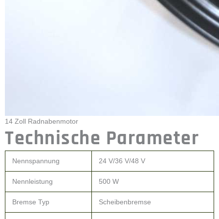
von 5 Tagen erhalten und Sie können mit unserem Personal zu
kontaktieren)
7. Nach dem Senden, werden wir die Produkte für Sie einmal
alle zwei Tage zu verfolgen, bis Sie die Produkte
erhalten.Wenn Sie die Waren, testen Sie sie, und geben Sie mir
ein Feedback.Wenn Sie irgendwelche Fragen zu den
Produkten haben, kontaktieren Sie uns, werden wir die
Lösung Weg für Sie anbieten.
Verpackung&Versand :
14 Zoll Scheibenbremsen-E-Bike-Motor