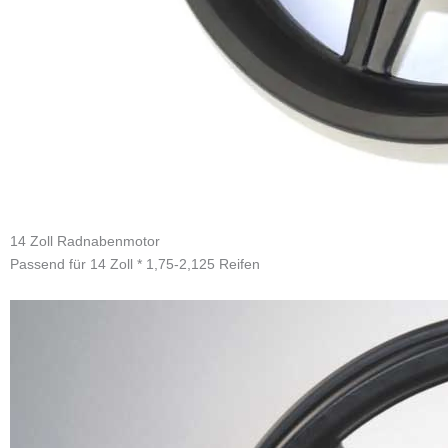
14 Zoll Radnabenmotor
Technische Parameter
Nennspannung
24 V/36 V/48 V