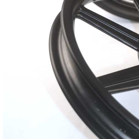
angepasst
Wir haben auch
12-Zoll-Radnabenmotor
,
16 Zoll Radnabenmotor
und
20 Zoll Radnabenmotor
zu Ihrer Information.
Unser Service :
1. OEM und ODM für uns verfügbar
2.100% Inspektion der einzelnen Produktionsprozesse
3.100% QC-Inspektion vor der Auslieferung
4. die Herstellung von Mustern und die Entwicklung von
Gussformen
5. kostenlose Reparatur innerhalb von 2 Jahren und Sie
müssen nur die Fracht bezahlen
6. wenn Sie die Ware erhalten, die defekt ist nicht Ihr Problem,
dass wir Ersatz mit neuen für Sie (wenn Sie die Ware innerhalb