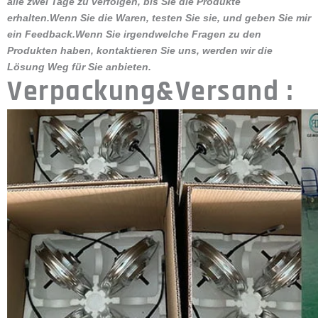
A: Dies hängt von der Nutzung ab, Ihre Spezifikation beeinflusst die
Leistung und Lebensdauer der Batterie. Die meisten Akkus haben
eine Lebensdauer von mehr als 700 Ladezyklen.
F2: Wie lange dauert es, den Akku aufzuladen?
A: Normalerweise dauert es 4-6 Stunden.
F3: Kann das Fahrrad nur mit Pedalkraft gefahren werden?
A: Ja. Sie haben die Wahl - Batteriebetrieb, Pedalbetrieb oder eine
Kombination aus beidem.
F4: Wie hoch ist die Mindestbestellmenge?
A: Für den E-Bike-Umbausatz ist die MOQ 1-20PCS hängt von der
Art. Und für das elektrische Fahrrad ist die MOQ 1-10PCS hängt
von der Art.
Q5: Wie lange sind die Produktions- und Lieferzeiten?
A: Die Produktionszeit beträgt zwischen 15 und 40 Tagen. Abhängig
von der Menge und dem Modell.
Q6: Kann ich vorab Proben nehmen, um die Qualität und den Markt
zu testen?
A: Ja, Sie können gerne Proben nehmen, um unsere Qualität und
unseren Service zu testen.