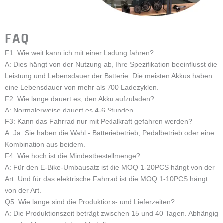
Neu eingeführter 500W 14
14 Zoll 500W BLDC-
Zoll Radnabenmotor mit
Radnabenmotor mit Getriebe
Direktantrieb
500W 14 Zoll BLDC
Radnabenmotor
Senden Sie Ihre
Anfrage
Name
E-Mail