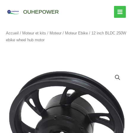
Skip
to
OUHEPOWER
content
Accueil
/
Moteur et kits
/
Moteur
/
Moteur Ebike
/ 12 inch BLDC 250W
ebike wheel hub motor