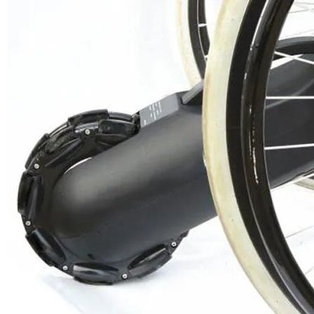
to achieve the assistance effect.
2.. When the need for wheelchair automatically forward, only the
continuous
application of the wheelchair thrust, wheelchair can be based on
the actual
situation before the uniform.
3.. When the wheelchair backward sliding, the controller will
automatically lock
the motor, the faster backward sliding speed, the greater lock force
for motor,
to prevent the wheelchair backward sliding.
4.. The Motor is Lightweight and Easy to Install. It can be fit on
essentially any
make and type of wheelchair, including folding, tilt-in space, one-
arm drive and standing.