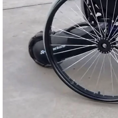
後輪駆動アシストインテリジェント車椅子アシスト
Details：
Motor Type: 8inch Brushless DC Gear Hub Motor
Hub Motor size: 8″, 8 inch
Name: Electric Wheelchair Power Assist
1.Voltage: 24VDC
2.Power: 250W
3.Controller Rated Voltage: 24V
4.Controller Proctect Vol :21V+-0.5V
5.charger inout voltage: AC 220V