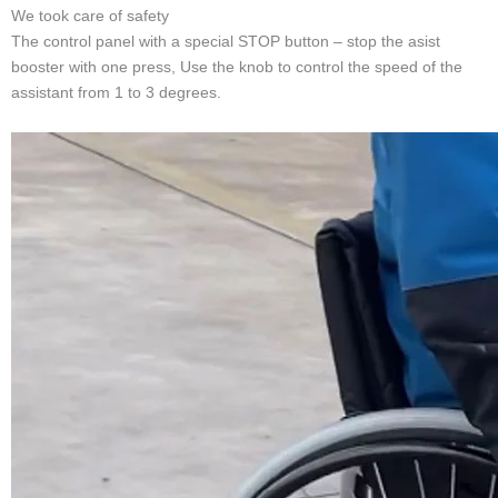
車椅子補助駆動システム
コア仕様：
仕様: 8インチブラシレスユニバーサルホイールモーター
材質：アルミニウム合金
電圧: 24Vリチウム電池
電力: 250W
動作電流: 3A未満
走行距離: 20km
制御システム：インテリジェントな自助力システムを採用。
取り付け：通常の車椅子に適しており、組み立てや分解が簡単で
す。