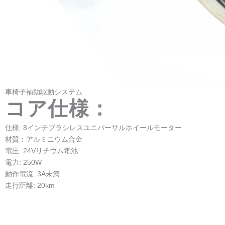
Litium Battery:
24V 157.4Wh
Charging Limt: 24V/6.6Ah
Charge: 29.4V
Discharnring:3A
OH-B2 の紹介
A. 現在の車椅子の運転を支援するために、L/M/Hの3つの速度レベル
があります。
B. 車椅子の運転を支援する電源を停止したい場合は、緊急停止ボタ
ン、電源オフボタン、またはゼロレベルボタンを押してください。
ご注意ください：
車椅子の運転を補助する駆動システム
最大ドライブ負荷速度が 6km/h 未満です。