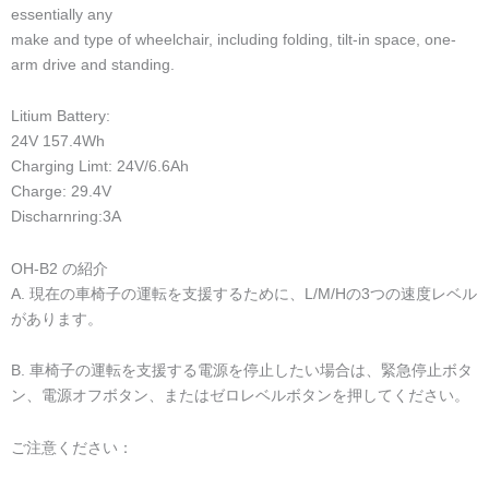
配達の前の 3.100% QC の点検 4.Sample 製造および型の開発
2 年以内の 5.Free 修理およびあなただけ貨物を支払う必要がありま
す
6.あなたの問題ではない不良品である商品を受け取った場合、私た
ちはあなたのための新しいものと交換することができること（あな
たが5日以内に商品を受け取ると、あなたは私たちのスタッフと連絡
することができます）。
7.送信の後で、私達はプロダクトを受け取るまで、あなたのための
プロダクトを2日毎に一度追跡する。あなたがプロダクトを得たとき
に、それらをテストし、私にfeedback.Ifを与えなさい、プロダクト
についての質問があったら、私達に連絡しなさい、私達はあなたの
ための解決方法を提供する。
パッケージ：