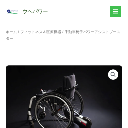
コ
ン
ウヘパワー
テ
ン
ツ
ホーム
/
フィットネス＆医療機器
/ 手動車椅子パワーアシストブース
へ
ター
ス
キ
ッ
プ