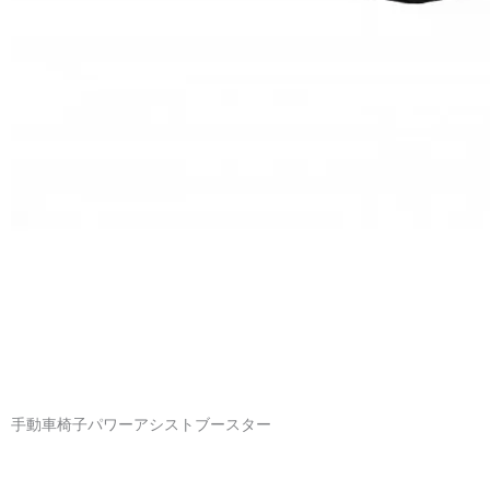
手動車椅子パワーアシストブースター
Connect each wheelchair
The intuitive mounting system allows you to connect any type of
manual wheelchair, thanks to special mounting brackets.
Range and speed
The attachment has a capacious 8.5Ah lithium-ion battery with an
intelligent system that extends its life. This technology will allow you
to travel up to 20 km without any charging interruptions.