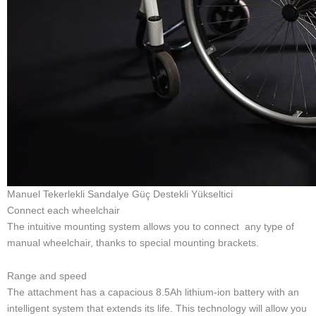
tekerlekli sandalye güç desteği