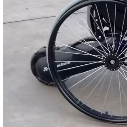
Kurulum: Sıradan tekerlekli sandalyeler için uygundur, montajı ve
sökülmesi kolaydır.
Arkadan çekişli yardım Akıllı tekerlekli sandalye asistanı
Details：
Motor Type: 8inch Brushless DC Gear Hub Motor
Hub Motor size: 8″, 8 inch
Name: Electric Wheelchair Power Assist
1.Voltage: 24VDC
2.Power: 250W
3.Controller Rated Voltage: 24V
4.Controller Proctect Vol :21V+-0.5V