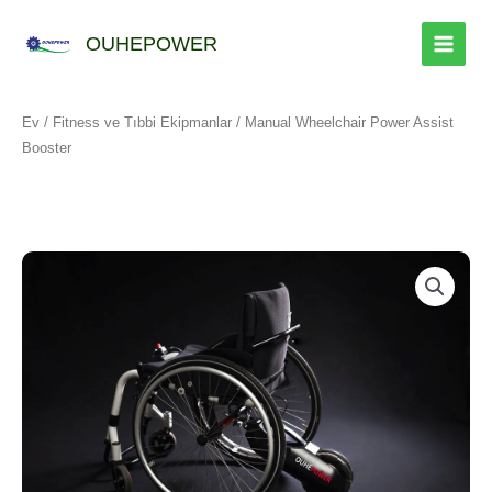
İçeriğe
geç
OUHEPOWER
Ev
/
Fitness ve Tıbbi Ekipmanlar
/ Manual Wheelchair Power Assist
Booster