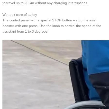
tekerlekli sandalye destek sürüş sistemi
Temel Özellikler :
Şartname: 8 inç fırçasız evrensel tekerlekli motor
Malzeme: alüminyum alaşımı
Gerilim: 24V lityum pil
Güç: 250W
Çalışma akımı: 3A'dan az
Kilometre: 20km
Kontrol sistemi: akıllı kendi kendine yardım kuvvet sisteminin
kullanımı.