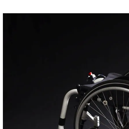
to travel up to 20 km without any charging interruptions.
We took care of safety
The control panel with a special STOP button – stop the asist
booster with one press, Use the knob to control the speed of the
assistant from 1 to 3 degrees.