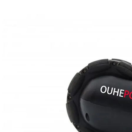
Manuel Tekerlekli Sandalye Güç Destekli Yükseltici