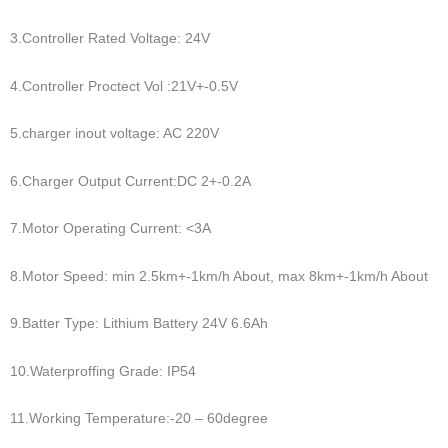
00:00
1. electric wheelchair drive system
1:16
Kontrol Sistemi :
Tekerlekli sandalye destek tahrik sisteminin Anahtar Düğmesinin
ayrıntıları