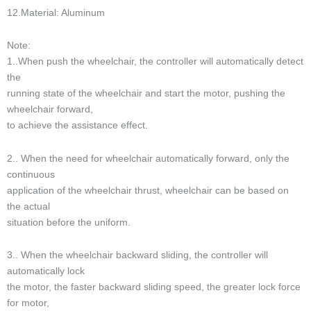
tekerlekli sandalye sistemi
Paket :
tekerlekli sandalye sürüş paketi
Size önden de sağlayabileceğimiz arkadan çekiş destek sistemi
hangisidir?
el bisikleti sürücü kiti
Tüm tekerlekli sandalyelerden
elektrikli tekerlekli sandalyeye uygun olan