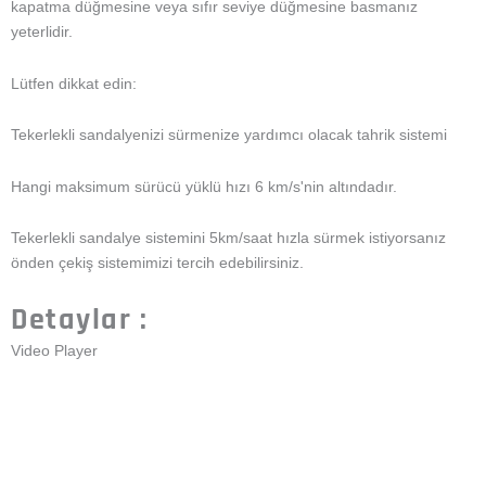
Paket :
[contact-form-7 id="9920″ title="Bize Ulaşın"]
Tekerlekli Sandalye Arka
elektrikli tekerlekli sandalye
Yardımı Akıllı Güç Sistemi
destek tahrik sistemi