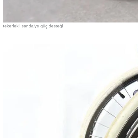
5.charger inout voltage: AC 220V
6.Charger Output Current:DC 2+-0.2A
7.Motor Operating Current: <3A
8.Motor Speed: min 2.5km+-1km/h About, max 8km+-1km/h About
9.Batter Type: Lithium Battery 24V 6.6Ah
10.Waterproffing Grade: IP54
11.Working Temperature:-20 – 60degree
12.Material: Aluminum
Note:
1..When push the wheelchair, the controller will automatically detect