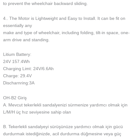
Bizim Hizmetimiz :
1. OEM ve ODM bizim için mevcut
2.100% her üretim sürecinin denetimi
3. Teslimattan önce 100% QC denetimi 4. Örnek üretim ve Kalıp
Geliştirme
5. 2 yıl içinde ücretsiz onarım ve sadece navlun ödemeniz
gerekir
6. Sizin sorununuz olmayan kusurlu malları alırsanız, sizin için
yenisiyle değiştirebiliriz (malları 5 gün içinde aldığınızda ve
personelimizle iletişime geçebilirsiniz)
7. Gönderdikten sonra, ürünleri alana kadar her iki günde bir
sizin için ürünleri takip edeceğiz. malları aldığınızda, onları
test edin ve bana bir geri bildirim verin. ürünler hakkında
herhangi bir sorunuz varsa, bize ulaşın, biz sizin için çözmek
yolu sunacak.