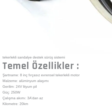
make and type of wheelchair, including folding, tilt-in space, one-
arm drive and standing.
Litium Battery:
24V 157.4Wh
Charging Limt: 24V/6.6Ah
Charge: 29.4V
Discharnring:3A
OH-B2 Giriş
A. Mevcut tekerlekli sandalyenizi sürmenize yardımcı olmak için
L/M/H üç hız seviyesine sahip olan
B. Tekerlekli sandalyeyi sürüşünüze yardımcı olmak için gücü
durdurmak istediğinizde, acil durdurma düğmesine veya güç
kapatma düğmesine veya sıfır seviye düğmesine basmanız
yeterlidir.
Lütfen dikkat edin: