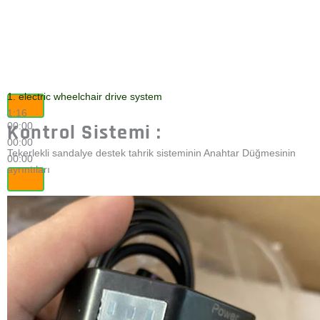
8 inç elektrikli tekerlekli
sandalye motoru
Sorgunuzu
Gönderin
İsim
E-posta
Mesaj