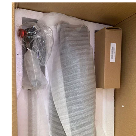
Fitness ve Tıbbi Ekipmanlar
Tekerlekli Sandalye Motoru
Tekerlekli Sandalye Arka
12 Inç Elektrikli Tekerlekli
Yardımı Akıllı Güç Sistemi
Sandalye Motoru
Tekerlekli Sandalye Motoru
Fitness ve Tıbbi Ekipmanlar
8 Inç Elektrikli Tekerlekli
Elektrikli Tekerlekli
Sandalye Motoru
Sandalye El Motosikleti
Kiti