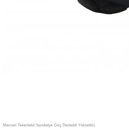
Manuel Tekerlekli Sandalye Güç Destekli Yükseltici
Connect each wheelchair
The intuitive mounting system allows you to connect any type of
manual wheelchair, thanks to special mounting brackets.
Range and speed
The attachment has a capacious 8.5Ah lithium-ion battery with an
intelligent system that extends its life. This technology will allow you