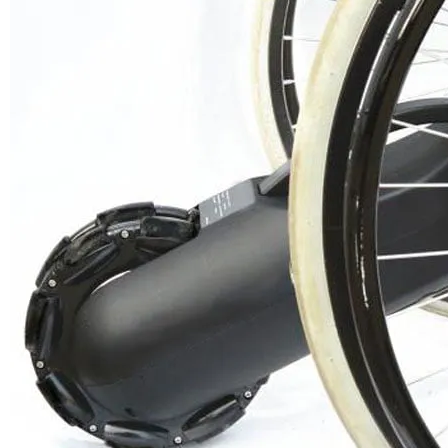
the
running state of the wheelchair and start the motor, pushing the
wheelchair forward,
to achieve the assistance effect.
2.. When the need for wheelchair automatically forward, only the
continuous
application of the wheelchair thrust, wheelchair can be based on
the actual
situation before the uniform.
3.. When the wheelchair backward sliding, the controller will
automatically lock
the motor, the faster backward sliding speed, the greater lock force
for motor,
to prevent the wheelchair backward sliding.
4.. The Motor is Lightweight and Easy to Install. It can be fit on
essentially any