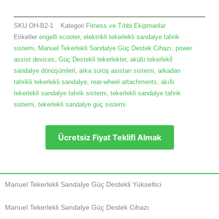
SKU
OH-B2-1
Kategori
Fitness ve Tıbbi Ekipmanlar
Etiketler
engelli scooter
,
elektrikli tekerlekli sandalye tahrik
sistemi
,
Manuel Tekerlekli Sandalye Güç Destek Cihazı
,
power
assist devices
,
Güç Destekli tekerlekler
,
akülü tekerlekli̇
sandalye dönüşümleri̇
,
arka sürüş asistan sistemi
,
arkadan
tahrikli tekerlekli sandalye
,
rear-wheel attachments
,
akıllı
tekerlekli sandalye tahrik sistemi
,
tekerlekli sandalye tahrik
sistemi
,
tekerlekli sandalye güç sistemi
Ücretsiz Fiyat Teklifi Almak
Manuel Tekerlekli Sandalye Güç Destekli Yükseltici
Manuel Tekerlekli Sandalye Güç Destek Cihazı