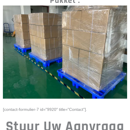
Pakket :
[contact-formulier-7 id="9920″ title="Contact"].
Stuur Uw Aanvraag