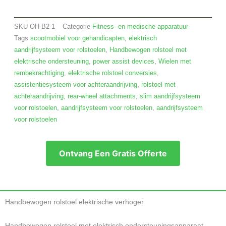
SKU
OH-B2-1
Categorie
Fitness- en medische apparatuur
Tags
scootmobiel voor gehandicapten
,
elektrisch
aandrijfsysteem voor rolstoelen
,
Handbewogen rolstoel met
elektrische ondersteuning
,
power assist devices
,
Wielen met
rembekrachtiging
,
elektrische rolstoel conversies
,
assistentiesysteem voor achteraandrijving
,
rolstoel met
achteraandrijving
,
rear-wheel attachments
,
slim aandrijfsysteem
voor rolstoelen
,
aandrijfsysteem voor rolstoelen
,
aandrijfsysteem
voor rolstoelen
Ontvang Een Gratis Offerte
Handbewogen rolstoel elektrische verhoger
Handbewogen rolstoel met elektrisch ondersteuningsapparaat