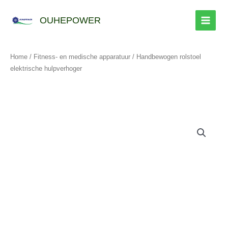
Overslaan
naar
OUHEPOWER
inhoud
Home
/
Fitness- en medische apparatuur
/ Handbewogen rolstoel
elektrische hulpverhoger