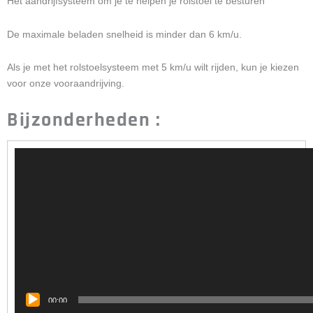
Het aandrijfsysteem om je te helpen je rolstoel te besturen
De maximale beladen snelheid is minder dan 6 km/u.
Als je met het rolstoelsysteem met 5 km/u wilt rijden, kun je kiezen
voor onze vooraandrijving.
Bijzonderheden :
Video
Player
00:00