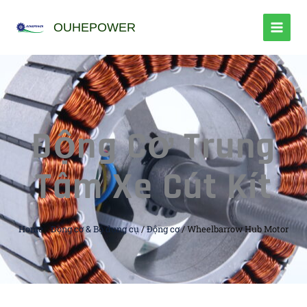
跳
至
OUHEPOWER
内
容
Động Cơ Trung
Tâm Xe Cút Kít
Home
/
Động cơ & Bộ dụng cụ
/
Động cơ
/ Wheelbarrow Hub Motor