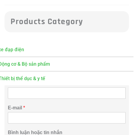
Products Category
xe đạp điện
Inquiry Now
Động cơ & Bộ sản phẩm
Thiết bị thể dục & y tế
Tên
*
E
E-mail
*
m
a
i
l
Bình luận hoặc tin nhắn
n