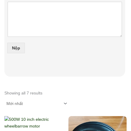
h
ắ
n
*
Nộp
Sorted
by
Showing all 7 results
latest