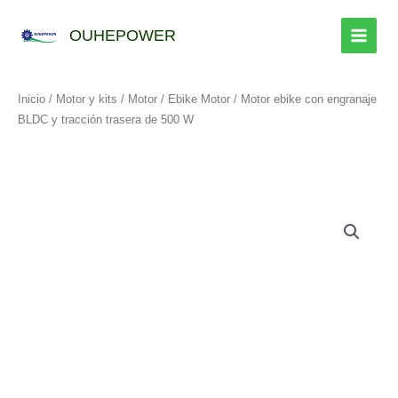
Ir
al
OUHEPOWER
contenido
Inicio
/
Motor y kits
/
Motor
/
Ebike Motor
/ Motor ebike con engranaje
BLDC y tracción trasera de 500 W