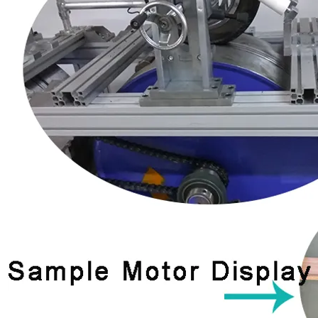
Motor para bicicleta eléctrica
com pneu gordo 500W 750W
1000W
Enviar O Seu Pedido
De Informação
Nome
Correio eletrónico