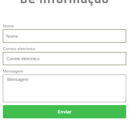
Ebike Motor
Ebike Motor
Motor De Bicicleta
250W 350W 14 Polegadas
Eléctrica 750W 1000W
Engrenado BLDC Ebike
Motor De Bicicleta
Motor Do Cubo Da Roda
Eléctrica