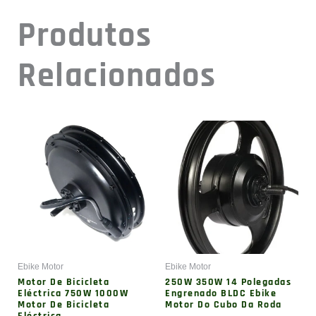
Motor
Ebike Motor
Motor De Cubo De Roda De
Motor De Bicicleta
Ebike Com Engrenagem
Eléctrica BLDC De 250W
BLDC 500W 750W 1000W
Com Tração Traseira De
Tamanho Pequeno