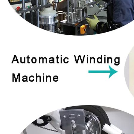
Motor ebike com engrenagem
motor de bicicleta eléctrica
500W 750W BLDC
BLDC de 250W de tamanho
mini