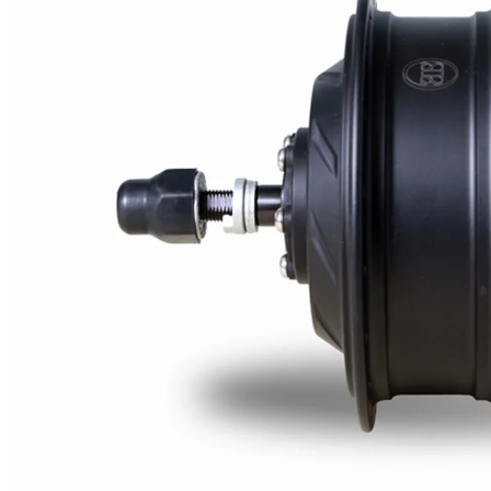
Fabricante profissional de motor ebike 500W
O motor ebike com engrenagem BLDC de 500 W que é adequado
para entrega de ebike.
Posição
Traseira
Tensão nominal (V)
24/36/48/60
Potência nominal (W)
350-500
Velocidade nominal (km/h)
25-50
Temperatura (℃）)
-20-45
Eficiência nominal （%）
≥82
Sensor Hall
facultativo
Rácio de redução
1：5