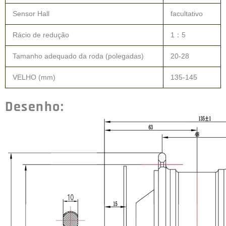
motor ebike de tração traseira 500W
Why Choose The BS-
105C 500W BLDC
Geared Rear Hub Motor
?
The OUHEPOWER BS-105C is a 500W BLDC geared rear hub
motor engineered for city commuters, mountain ebikes, delivery
bikes, and cargo cycles. Built inse with planetary gear reduction
system with 1:5 ratio, it multiplies torque output significantly
compared to direct-drive motors of the same wattage-making it the
preferred choice for riders who need reliable hill-climbing
performance and high torqe for climbing.
OEM e ODM disponíveis para nós.