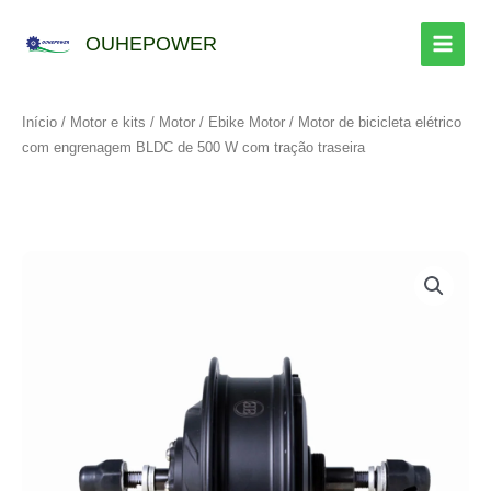
Saltar
para
OUHEPOWER
o
conteúdo
Início
/
Motor e kits
/
Motor
/
Ebike Motor
/ Motor de bicicleta elétrico
com engrenagem BLDC de 500 W com tração traseira