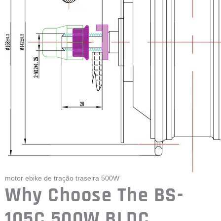
Também fornecemos
Motor ebike para neve de 500 W e motor
ebike para pneus grossos de 750 W.
Se você tiver requisitos especiais, podemos fazer o design para
você.