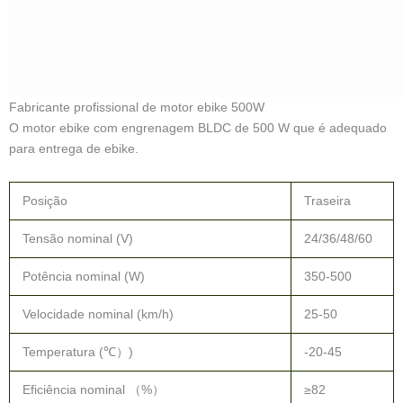
Tamanho adequado da roda (polegadas)
20-28
VELHO (mm)
135-145
Desenho: